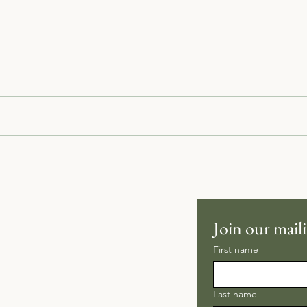
Planting for a Legacy: Why
Meadows Matter More Than
Ever
Join our maili
First name
Last name