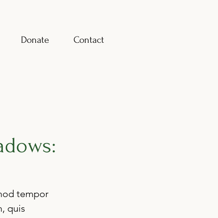
Donate
Contact
adows:
smod tempor 
, quis 