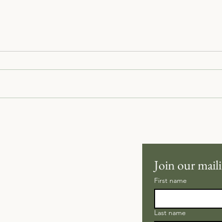
Planting for a Legacy: Why
Meadows Matter More Than
Ever
Join our maili
First name
Last name