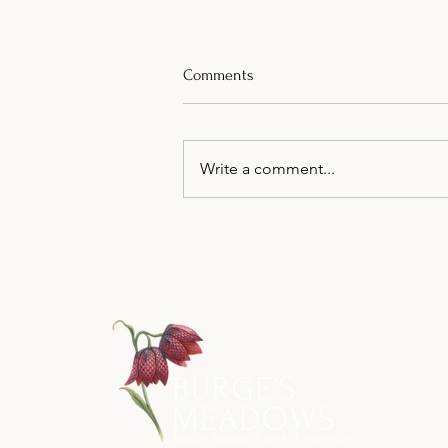
Comments
Write a comment...
The Art of Rewilding: How
Beauty and Biodiversity Go
Hand in Hand